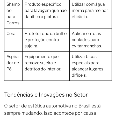
Shamp
Produto específico
Utilizar com água
oo
para lavagem que não
morna para melhor
para
danifica a pintura.
eficácia.
Carros
Cera
Protetor que dá brilho
Aplicar em dias
e proteção contra
nublados para
sujeira.
evitar manchas.
Aspira
Equipamento que
Utilizar bicos
dor de
remove sujeira e
especiais para
Pó
detritos do interior.
alcançar lugares
difíceis.
Tendências e Inovações no Setor
O setor de estética automotiva no Brasil está
sempre mudando. Isso acontece por causa